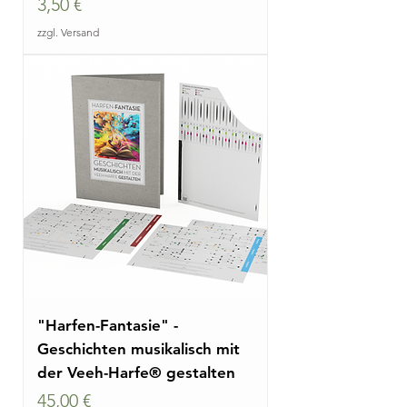
Preis
3,50 €
zzgl. Versand
"Harfen-Fantasie" -
Geschichten musikalisch mit
der Veeh-Harfe® gestalten
Preis
45,00 €