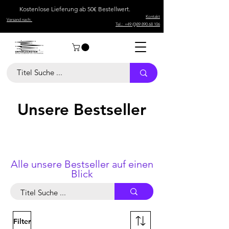
Kostenlose Lieferung ab 50€ Bestellwert.
Kontakt
Versand nach:
Tel.: +49 (0)89 890 68 106
Unsere Bestseller
Noten für Veeh Harfe, noten für veeh-harfe kaufen,
notenfee, Sebastian Frank, Musik Gläsl, veeh-harfe
noten kostenlos, Veeh Harfe, Zauberharfe, the sally
gardens, europahymne noten.
Alle unsere Bestseller auf einen
Blick
Filter