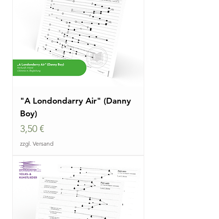
"A Londondarry Air" (Danny
Boy)
Preis
3,50 €
zzgl. Versand