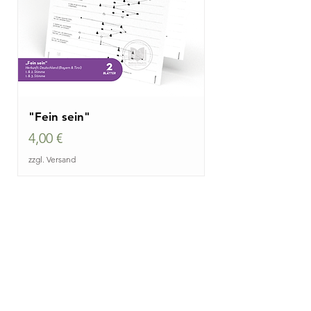
"Fein sein"
Preis
4,00 €
zzgl. Versand
Sie interessieren sich für
Einzel- oder
Gruppenunterricht