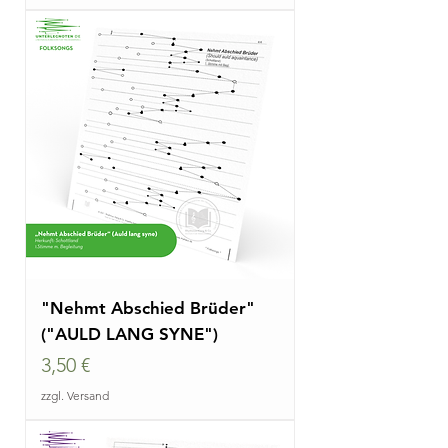
"Nehmt Abschied Brüder"
("AULD LANG SYNE")
Preis
3,50 €
zzgl. Versand