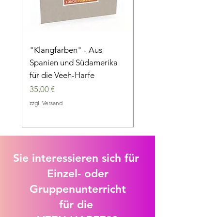
"Klangfarben" - Aus
"Im 6/8 Takt" - Eine
Spanien und Südamerika
musikalische Reise d
für die Veeh-Harfe
die Jahrhunderte
Preis
Preis
35,00 €
35,00 €
zzgl. Versand
zzgl. Versand
Sie interessieren sich für
Einzel- oder
Gruppenunterricht
für die