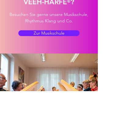
VEEH-HARFE
?
®
Besuchen Sie gerne unsere Musikschule,
Rhythmus Klang und Co.
Zur Musikschule