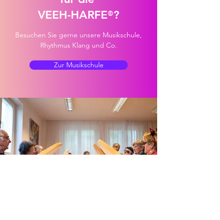
VEEH-HARFE
?
®
Besuchen Sie gerne unsere Musikschule,
Rhythmus Klang und Co.
Zur Musikschule