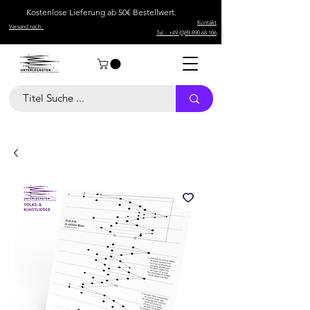
Kostenlose Lieferung ab 50€ Bestellwert.
Kontakt
Versand nach:
Tel.: +49 (0)89 890 68 106