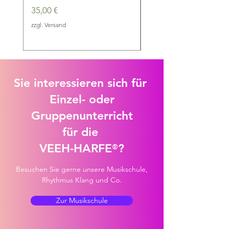
Preis
Preis
35,00 €
35,00 €
zzgl. Versand
zzgl. Versand
Sie interessieren sich für
Einzel- oder
Gruppenunterricht
für die
VEEH-HARFE
?
®
Besuchen Sie gerne unsere Musikschule,
Rhythmus Klang und Co.
Zur Musikschule