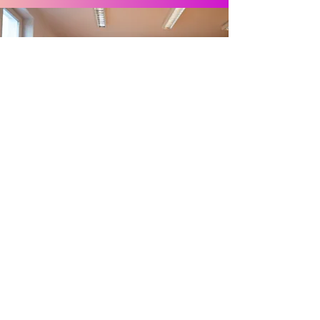
Verlagsstandort
Böcksteiner Str. 78