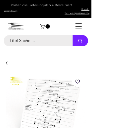
Kostenlose Lieferung ab 50€ Bestellwert.
Kontakt
Versand nach:
Tel.: +49 (0)89 890 68 106