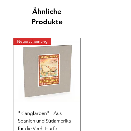
Ähnliche
Produkte
Neuerscheinung
Neuerscheinung
"Klangfarben" - Aus
"Im 6/8 Takt" - Eine
Spanien und Südamerika
musikalische Reise d
für die Veeh-Harfe
die Jahrhunderte