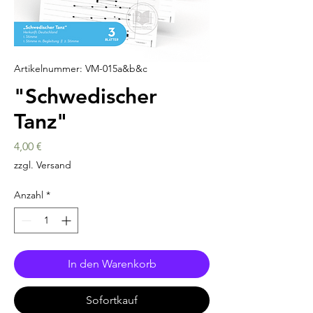
Artikelnummer: VM-015a&b&c
"Schwedischer
Tanz"
Preis
4,00 €
zzgl. Versand
Anzahl
*
In den Warenkorb
Sofortkauf