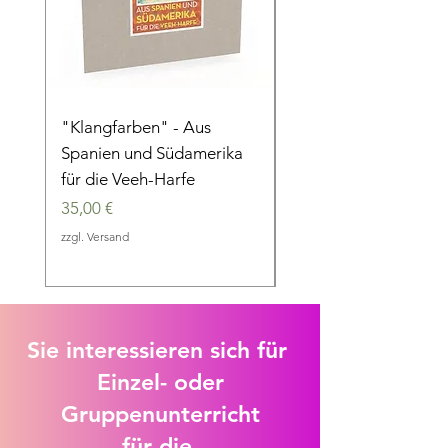
"Klangfarben" - Aus
"Im 6/8 Takt" - Eine
Spanien und Südamerika
musikalische Reise d
für die Veeh-Harfe
die Jahrhunderte
Preis
Preis
35,00 €
35,00 €
zzgl. Versand
zzgl. Versand
Sie interessieren sich für
Einzel- oder
Gruppenunterricht
für die