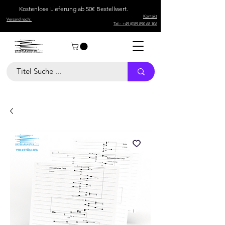
Kostenlose Lieferung ab 50€ Bestellwert.
Kontakt
Versand nach:
Tel.: +49 (0)89 890 68 106