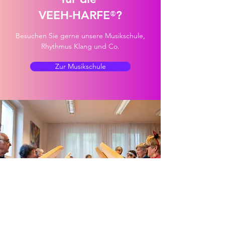
VEEH-HARFE
?
®
Besuchen Sie gerne unsere Musikschule,
Rhythmus Klang und Co.
Zur Musikschule