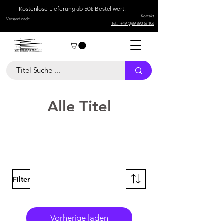
Kostenlose Lieferung ab 50€ Bestellwert.
Kontakt
Versand nach:
Tel.: +49 (0)89 890 68 106
Alle Titel
Noten für Veeh Harfe, noten für veeh-harfe kaufen,
notenfee, Sebastian Frank, Musik Gläsl, veeh-harfe
noten kostenlos, Veeh Harfe, Zauberharfe, the sally
gardens, europahymne noten.
Filter
Vorherige laden