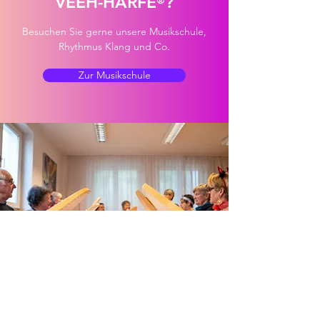
VEEH-HARFE
?
®
Besuchen Sie gerne unsere Musikschule,
Rhythmus Klang und Co.
Zur Musikschule