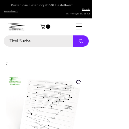
Kostenlose Lieferung ab 50€ Bestellwert.
Kontakt
Versand nach:
Tel.: +49 (0)89 890 68 106