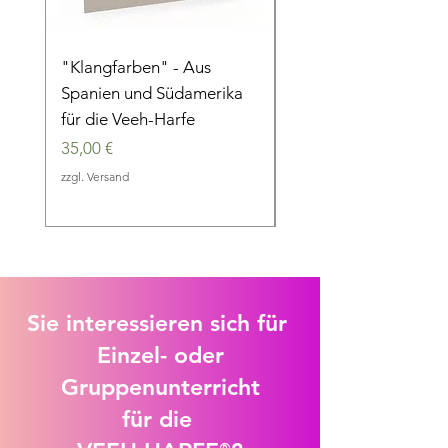
"Klangfarben" - Aus
"Im 6/8 Takt" - Eine
Spanien und Südamerika
musikalische Reise d
für die Veeh-Harfe
die Jahrhunderte
Preis
Preis
35,00 €
35,00 €
zzgl. Versand
zzgl. Versand
Sie interessieren sich für
Einzel- oder
Gruppenunterricht
für die