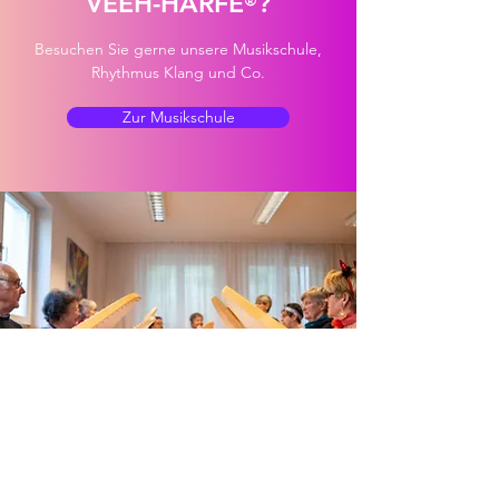
VEEH-HARFE
?
®
Besuchen Sie gerne unsere Musikschule,
Rhythmus Klang und Co.
Zur Musikschule