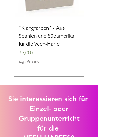
"Klangfarben" - Aus
"Im 6/8 Takt" - Eine
Spanien und Südamerika
musikalische Reise d
für die Veeh-Harfe
die Jahrhunderte
Preis
Preis
35,00 €
35,00 €
zzgl. Versand
zzgl. Versand
Sie interessieren sich für
Einzel- oder
Gruppenunterricht
für die