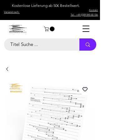
Kostenlose Lieferung ab 50€ Bestellwert.
Kontakt
Versand nach:
Tel.: +49 (0)89 890 68 106